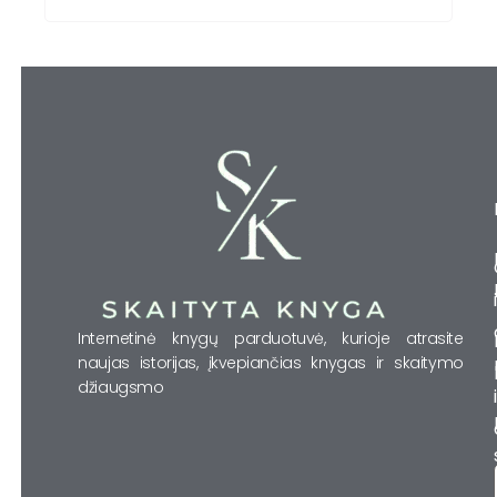
Internetinė knygų parduotuvė, kurioje atrasite
naujas istorijas, įkvepiančias knygas ir skaitymo
džiaugsmo