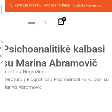
Pereiti
+370 629 11 899
+370 603 11 458
info@skaitytaknyga.lt
prie
turinio
0
Psichoanalitikė kalbasi
su Marina Abramovič
Pradžia
/
Negrožinė
literatūra
/
Biografijos
/ Psichoanalitikė kalbasi su
Marina Abramovič