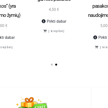
os“ (yra
pasakos
4,50
€
imo žymių)
naudojimo
Pirkti dabar
,00
€
5,0
Į krepšelį
rkti dabar
Pirkt
 krepšelį
Į kr