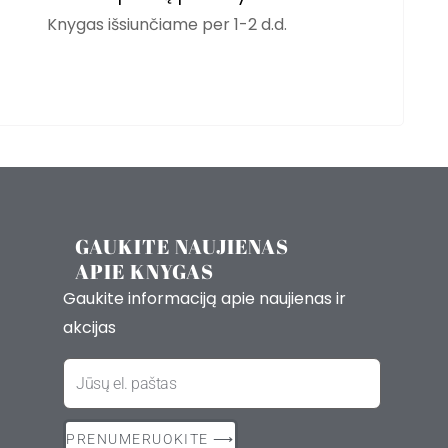
Knygas išsiunčiame per 1-2 d.d.
GAUKITE NAUJIENAS
APIE KNYGAS
Gaukite informaciją apie naujienas ir
akcijas
El.
paštas
PRENUMERUOKITE ⟶