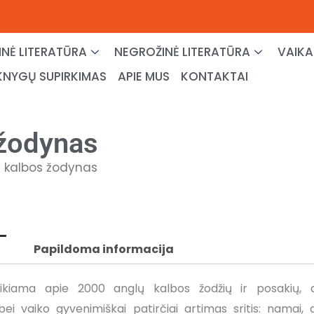
NĖ LITERATŪRA
NEGROŽINĖ LITERATŪRA
VAIKA
KNYGŲ SUPIRKIMAS
APIE MUS
KONTAKTAI
 žodynas
ų kalbos žodynas
Papildoma informacija
ikiama apie 2000 anglų kalbos žodžių ir posakių, 
bei vaiko gyvenimiškai patirčiai artimas sritis: namai, 