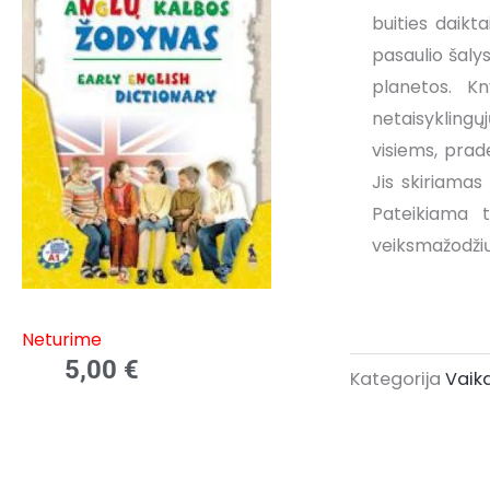
buities daikta
pasaulio šalys
planetos. K
netaisykling
visiems, prad
Jis skiriamas
Pateikiama t
veiksmažodžių
Neturime
5,00
€
Kategorija
Vaik