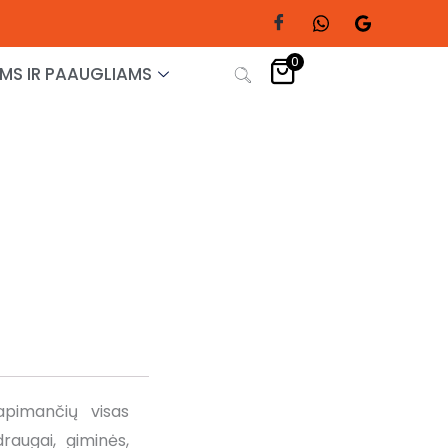
0
MS IR PAAUGLIAMS
apimančių visas
draugai, giminės,