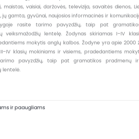
i, maistas, vaisiai, daržovės, televizija, savaitės dienos, L
, jų gamta, gyvūnai, naujosios informacinės ir komunikacij
nygoje rasite tarimo pavyzdžių, taip pat gramatik
ųjų veiksmažodžių lentelę. Žodynas skiriamas I–IV kla
edantiems mokytis anglų kalbos. Žodyne yra apie 2000 žo
 II–IV klasių mokiniams ir visiems, pradedantiems mokyt
arimo pavyzdžių, taip pat gramatikos pradmenų ir 
 lentelė.
ams ir paaugliams