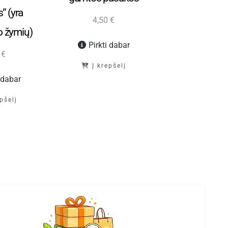
“ (yra
pasakos“ (
4,50
€
 žymių)
naudojimo ž
Pirkti dabar
0
€
5,00
€
Į krepšelį
i dabar
Pirkti d
epšelį
Į krepš