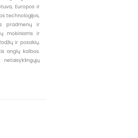
ietuva, Europos ir
os technologijos,
os pradmenų ir
sių mokiniams ir
džių ir posakių.
is anglų kalbos.
netaisyklingųjų