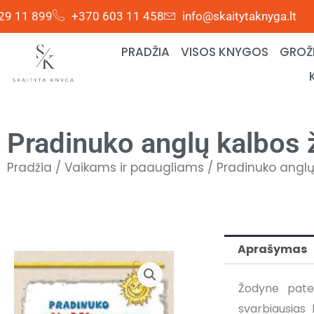
Pereiti
29 11 899
+370 603 11 458
info@skaitytaknyga.lt
prie
turinio
PRADŽIA
VISOS KNYGOS
GROŽI
Pradinuko anglų kalbos
Pradžia
/
Vaikams ir paaugliams
/ Pradinuko angl
Aprašymas
Žodyne pate
svarbiausias 