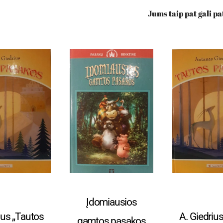
Jums taip pat gali pa
ja, liaudies
Vaikams ir paaugliams
Etnografija,
Įdomiausios
ūryba
kūry
ius „Tautos
A. Giedriu
gamtos pasakos