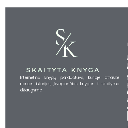
Internetinė knygų parduotuvė, kurioje atrasite
naujas istorijas, įkvepiančias knygas ir skaitymo
džiaugsmo