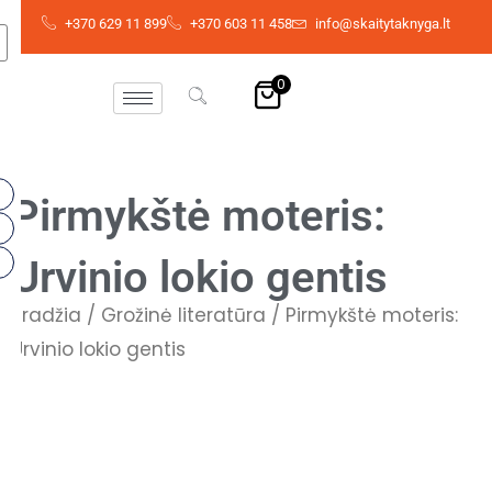
Pereiti
+370 629 11 899
+370 603 11 458
info@skaitytaknyga.lt
prie
turinio
0
Pirmykštė moteris:
Urvinio lokio gentis
Pradžia
/
Grožinė literatūra
/ Pirmykštė moteris:
Urvinio lokio gentis