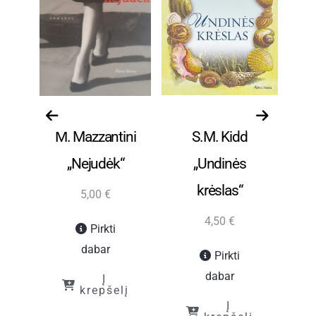
ūra
Grožinė literatūra
Grožinė literatūra
Gro
cz
M. Mazzantini
S.M. Kidd
„Nejudėk“
„Undinės
krėslas“
m
5,00
€
4,50
€
Pirkti
dabar
Pirkti
dabar
Į
į
krepšelį
Į