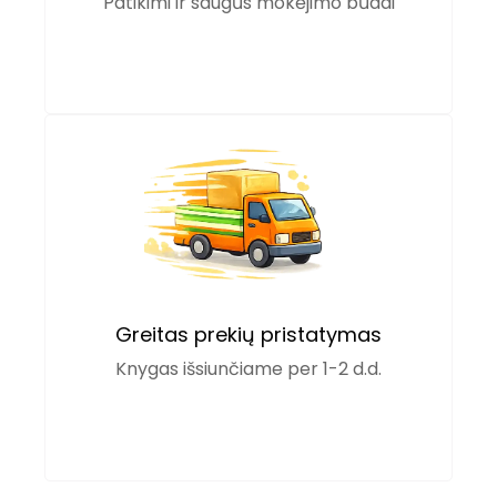
Patikimi ir saugūs mokėjimo būdai
Greitas prekių pristatymas
Knygas išsiunčiame per 1-2 d.d.