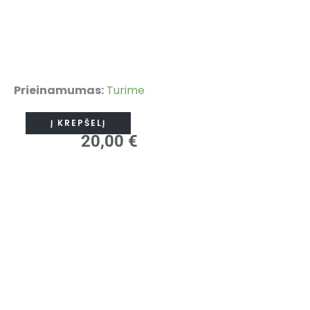
produkto
Prieinamumas:
Turime
kiekis:
Į KREPŠELĮ
Pirmykštė
20,00
€
moteris:
Urvinio
lokio
gentis