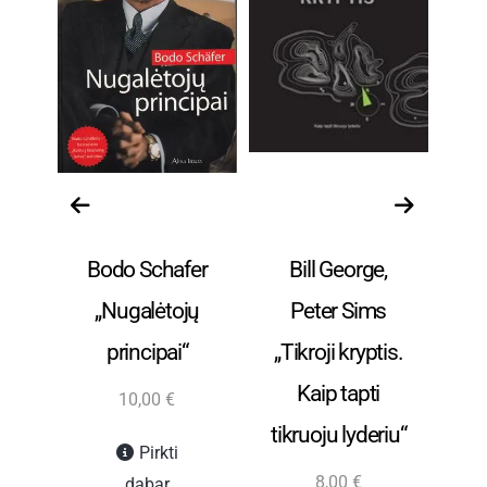
a ir
Verslas, vadyba ir
Verslas, vadyba ir
Ver
finansai
finansai
s,
Bodo Schafer
Bill George,
,
„Nugalėtojų
Peter Sims
principai“
„Tikroji kryptis.
O
Kaip tapti
10,00
€
“
tikruoju lyderiu“
Pirkti
8,00
€
dabar