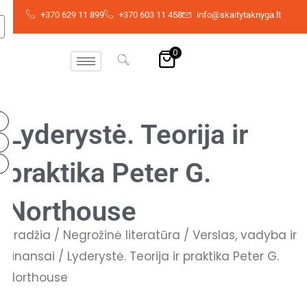
Pereiti
+370 629 11 899
+370 603 11 458
info@skaitytaknyga.lt
prie
turinio
0
Lyderystė. Teorija ir
praktika Peter G.
Northouse
Pradžia
/
Negrožinė literatūra
/
Verslas, vadyba ir
finansai
/ Lyderystė. Teorija ir praktika Peter G.
Northouse