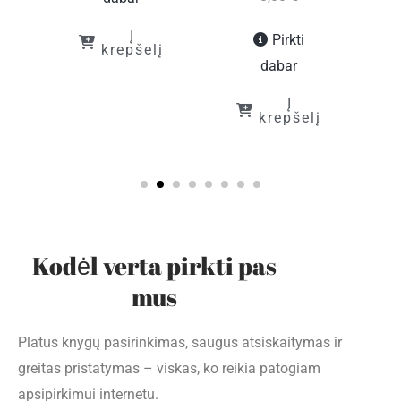
Į
Pirkti
krepšelį
dabar
Į
į
krepšelį
Kodėl verta pirkti pas
mus
Platus knygų pasirinkimas, saugus atsiskaitymas ir
greitas pristatymas – viskas, ko reikia patogiam
apsipirkimui internetu.