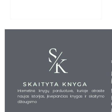
Internetinė knygų parduotuvė, kurioje atrasite
naujas istorijas, įkvepiančias knygas ir skaitymo
džiaugsmo