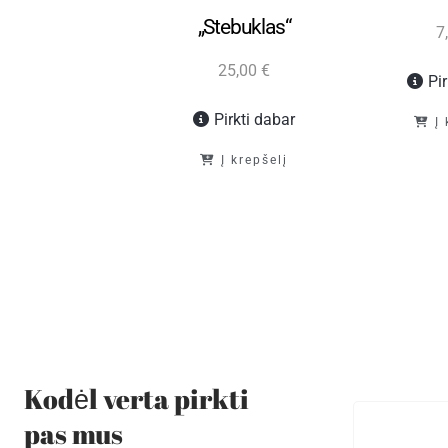
lopedija. Rytų
„Stebuklas“
7
Lietuva I
25,00
€
Pi
15,00
€
Pirkti dabar
Į
Pirkti dabar
Į krepšelį
Į krepšelį
Kodėl verta pirkti
pas mus