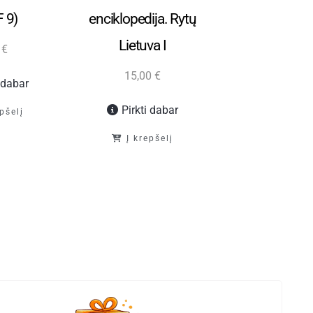
 9)
enciklopedija. Rytų
„Stebukla
Lietuva I
0
€
25,00
€
15,00
€
i dabar
Pirkti d
Pirkti dabar
epšelį
Į krepš
Į krepšelį