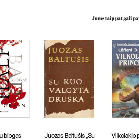
Jums taip pat gali pa
s prekės
Visos prekės
Visos p
u blogas
Juozas Baltušis „Su
Vilkolakio 