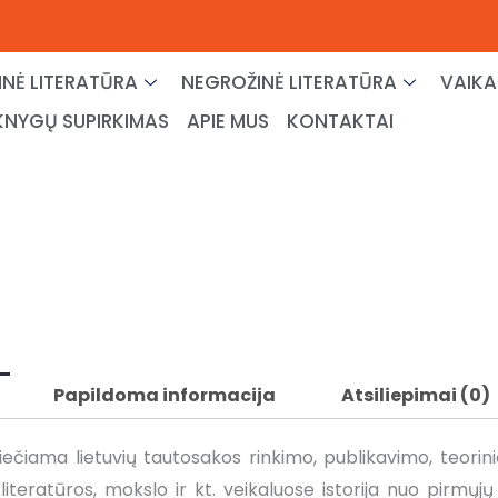
NĖ LITERATŪRA
NEGROŽINĖ LITERATŪRA
VAIKA
KNYGŲ SUPIRKIMAS
APIE MUS
KONTAKTAI
Papildoma informacija
Atsiliepimai (0)
viečiama lietuvių tautosakos rinkimo, publikavimo, teorin
iteratūros, mokslo ir kt. veikaluose istorija nuo pirmųj