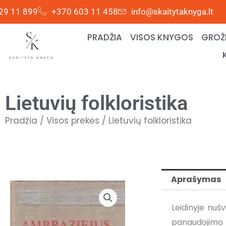
Pereiti
29 11 899
+370 603 11 458
info@skaitytaknyga.lt
prie
turinio
PRADŽIA
VISOS KNYGOS
GROŽI
Lietuvių folkloristika
Pradžia
/
Visos prekės
/ Lietuvių folkloristika
Aprašymas
Leidinyje nuš
panaudojimo l