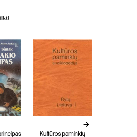
tikti
rekės
Visos prekės
Visos prek
principas
Kultūros paminklų
R. J. Pala