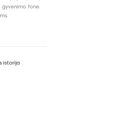
io gyvenimo fone.
ams.
 istorija