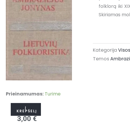
folklorą iki X
Skiriamas mok
Kategorija
Viso
Temos
Ambrazi
produkto
Prieinamumas:
Turime
kiekis:
Į
Lietuvių
KREPŠELĮ
3,00
€
folkloristika