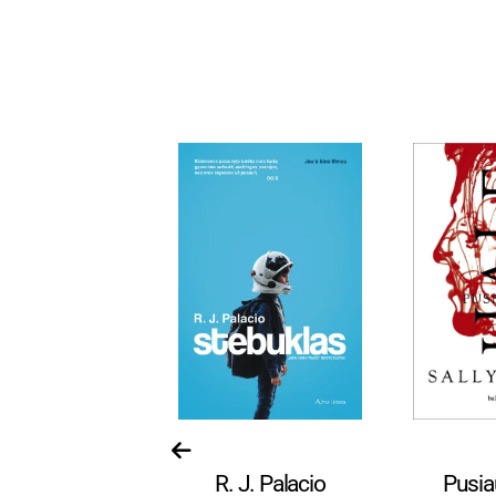
isos prekės
Visos prekės
Viso
ros paminklų
R. J. Palacio
Pusia