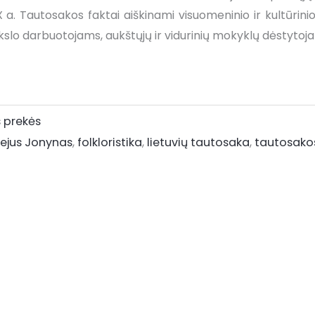
IX a. Tautosakos faktai aiškinami visuomeninio ir kultūrin
slo darbuotojams, aukštųjų ir vidurinių mokyklų dėstytoj
s prekės
ejus Jonynas
,
folkloristika
,
lietuvių tautosaka
,
tautosakos