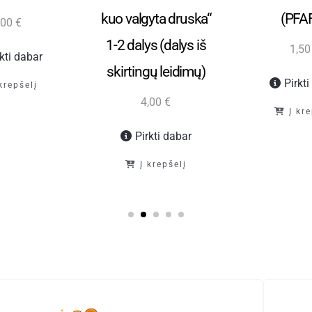
kuo valgyta druska“
(PFAF
,00
€
1-2 dalys (dalys iš
1,5
rkti dabar
skirtingų leidimų)
Pirkt
 krepšelį
4,00
€
Į kr
Pirkti dabar
Į krepšelį