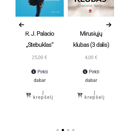
s
Visos prekės
Visos prekės
ld
R. J. Palacio
Mirusiųjų
ba
„Stebuklas“
klubas (3 dalis)
e“
25,00
€
4,00
€
Pirkti
Pirkti
dabar
dabar
Į
Į
krepšelį
krepšelį
į