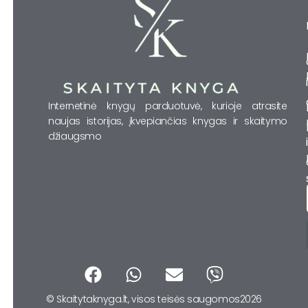
Internetinė knygų parduotuvė, kurioje atrasite
naujas istorijas, įkvepiančias knygas ir skaitymo
džiaugsmo
F
W
E
V
a
h
n
i
© Skaitytaknyga.lt, visos teisės saugomos2026
c
a
v
b