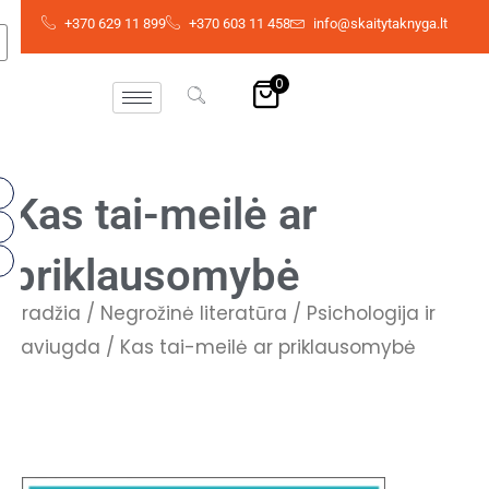
Pereiti
+370 629 11 899
+370 603 11 458
info@skaitytaknyga.lt
prie
turinio
0
Kas tai-meilė ar
priklausomybė
Pradžia
/
Negrožinė literatūra
/
Psichologija ir
saviugda
/ Kas tai-meilė ar priklausomybė