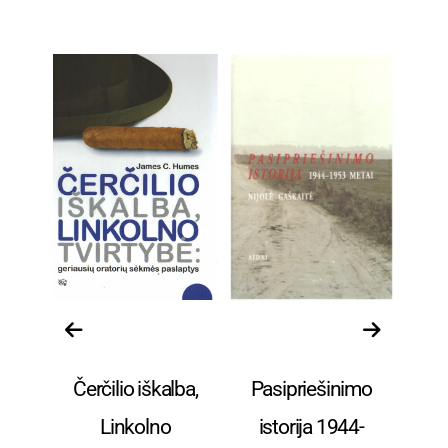
Istorija ir
Istorija ir
.
politologija.
politologija.
a
Čerčilio iškalba,
Pasipriešinimo
Linkolno
istorija 1944-
ak