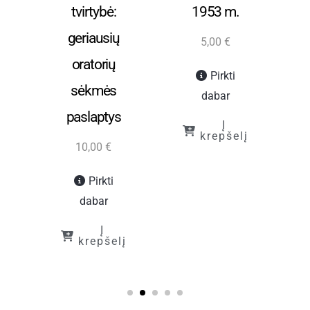
aro
tvirtybė:
1953 m.
geriausių
5,00
€
oratorių
Pirkti
sėkmės
dabar
paslaptys
Į
krepšelį
10,00
€
į
Pirkti
dabar
Į
krepšelį