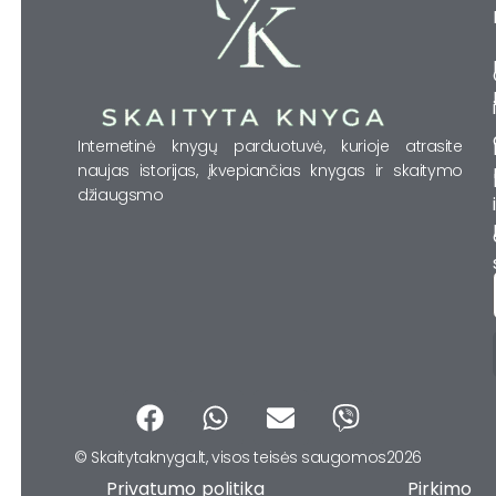
Internetinė knygų parduotuvė, kurioje atrasite
naujas istorijas, įkvepiančias knygas ir skaitymo
džiaugsmo
F
W
E
V
a
h
n
i
© Skaitytaknyga.lt, visos teisės saugomos2026
c
a
v
b
Privatumo politika Pirkimo