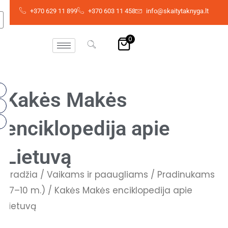
Pereiti
+370 629 11 899
+370 603 11 458
info@skaitytaknyga.lt
prie
turinio
0
Kakės Makės
enciklopedija apie
Lietuvą
Pradžia
/
Vaikams ir paaugliams
/
Pradinukams
(7–10 m.)
/ Kakės Makės enciklopedija apie
Lietuvą