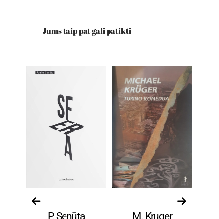
Jums taip pat gali patikti
ūra
Grožinė literatūra
Grožinė literatūra
Gro
ck
P. Senūta
M. Kruger