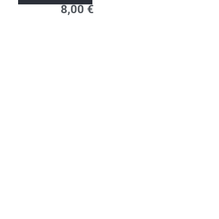
Kol
8,00
€
tave
rasiu