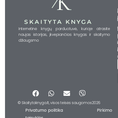
Internetinė knygų parduotuvė, kurioje atrasite
naujas istorijas, įkvepiančias knygas ir skaitymo
džiaugsmo
F
W
E
V
a
h
n
i
© Skaitytaknyga.lt, visos teisės saugomos2026
c
a
v
b
Privatumo politika Pirkimo
e
t
e
e
taisyklės