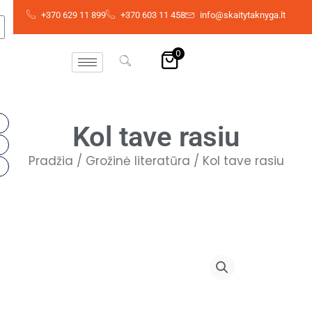
Pereiti
+370 629 11 899
+370 603 11 458
info@skaitytaknyga.lt
prie
turinio
0
Kol tave rasiu
Pradžia
/
Grožinė literatūra
/ Kol tave rasiu