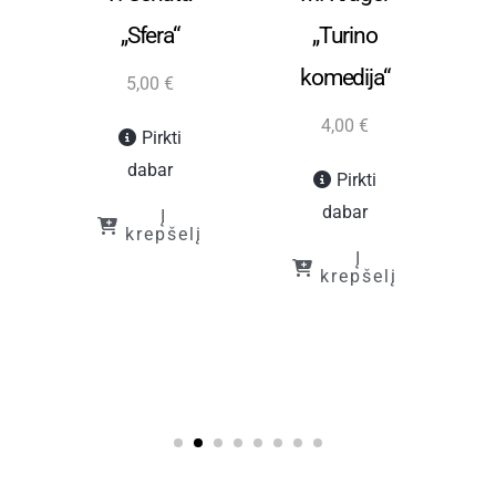
„Sfera“
„Turino
(p
komedija“
5,00
€
4,00
€
Pirkti
dabar
Pirkti
dabar
Į
krepšelį
Į
krepšelį
į