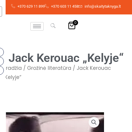
Pereiti
+370 629 11 899
+370 603 11 458
info@skaitytaknyga.lt
prie
turinio
0
Jack Kerouac „Kelyje“
Pradžia
/
Grožinė literatūra
/ Jack Kerouac
„Kelyje“