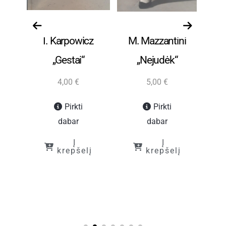
ūra
Grožinė literatūra
Grožinė literatūra
Gro
I. Karpowicz
M. Mazzantini
R
ai)
„Gestai“
„Nejudėk“
4,00
€
5,00
€
Pirkti
Pirkti
dabar
dabar
Į
Į
į
krepšelį
krepšelį