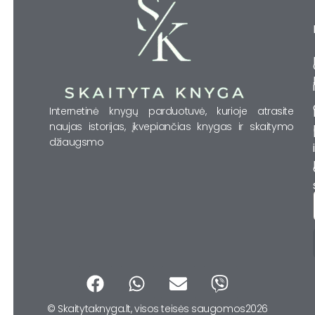
Internetinė knygų parduotuvė, kurioje atrasite
naujas istorijas, įkvepiančias knygas ir skaitymo
džiaugsmo
F
W
E
V
a
h
n
i
© Skaitytaknyga.lt, visos teisės saugomos2026