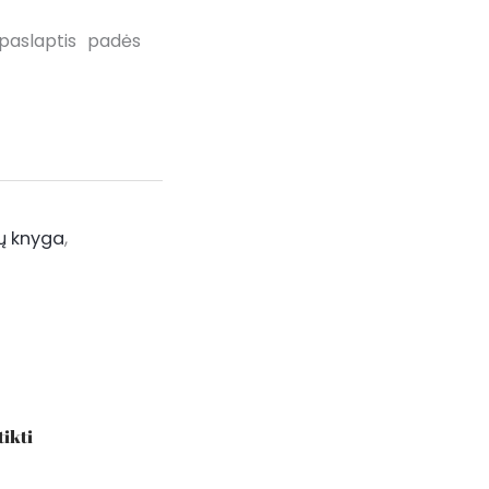
paslaptis padės
ų knyga
,
tikti