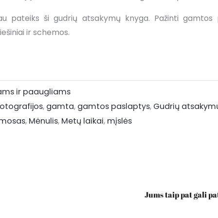
u pateiks ši gudrių atsakymų knyga. Pažinti gamtos 
iešiniai ir schemos.
ams ir paaugliams
fotografijos
,
gamta
,
gamtos paslaptys
,
Gudrių atsakym
mosas
,
Mėnulis
,
Metų laikai
,
mįslės
Jums taip pat gali pa