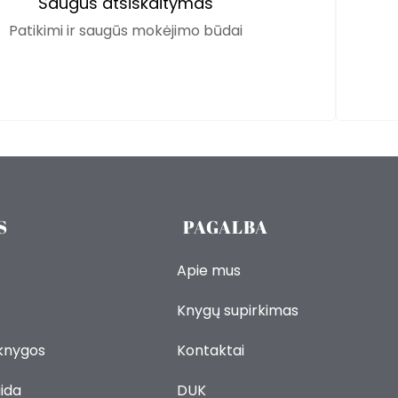
Saugus atsiskaitymas
Patikimi ir saugūs mokėjimo būdai
S
PAGALBA
Apie mus
Knygų supirkimas
 knygos
Kontaktai
ida
DUK