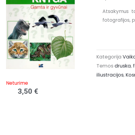
Atsakymus ta
fotografijos, p
Kategorija
Vaik
Temos
druska
,
iliustracijos
,
Kos
Neturime
3,50
€