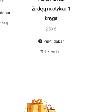
0
€
Į krepš
žaidėjų nuotykiai. 1
i dabar
knyga
epšelį
2,50
€
Pirkti dabar
Į krepšelį