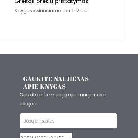
Greitas prekių pristatymas
Knygas išsiunčiame per 1-2 d.d.
GAUKITE NAUJIENAS
APIE KNYGAS
Gaukite informaciją apie naujienas ir
akcijas
El.
paštas