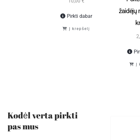
10,00
€
Į krepšelį
žaidėjų 
Pirkti dabar
k
Į krepšelį
2
Pi
Į
Kodėl verta pirkti
pas mus