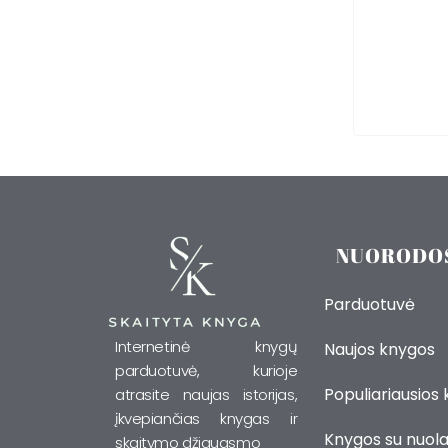
NUORODO
Parduotuvė
Internetinė knygų
Naujos knygos
parduotuvė, kurioje
Populiariausios
atrasite naujas istorijas,
įkvepiančias knygas ir
Knygos su nuola
skaitymo džiaugsmo