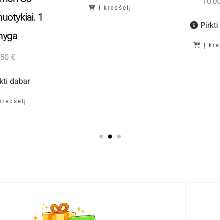
10,0
Į krepšelį
nuotykiai. 1
Pirkt
nyga
Į kr
,50
€
rkti dabar
 krepšelį