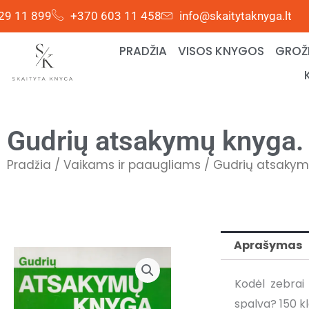
Pereiti
29 11 899
+370 603 11 458
info@skaitytaknyga.lt
prie
turinio
PRADŽIA
VISOS KNYGOS
GROŽI
Gudrių atsakymų knyga. 
Pradžia
/
Vaikams ir paaugliams
/ Gudrių atsakym
Aprašymas
Kodėl zebrai 
spalva? 150 kl