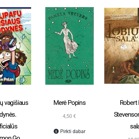
r paaugliams
Vaikams ir paaugliams
Programinė 
fų vagišiaus
Merė Popins
Robert 
dynės.
Stevenson
4,50
€
icialūs
sal
Pirkti dabar
mon Go