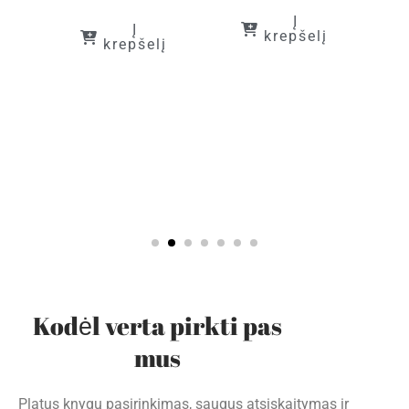
į
Į
Į
krepšelį
krepšelį
Kodėl verta pirkti pas
mus
Platus knygų pasirinkimas, saugus atsiskaitymas ir