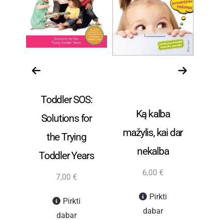
r
Knygos anglų
Nėštumas ir
ra
kalba.
vaikų priežiūra
v
Toddler SOS:
as
bei auklėjimas
b
Ką kalba
Solutions for
mažylis, kai dar
the Trying
nekalba
Toddler Years
6,00
€
7,00
€
„
Pirkti
Pirkti
dabar
dabar