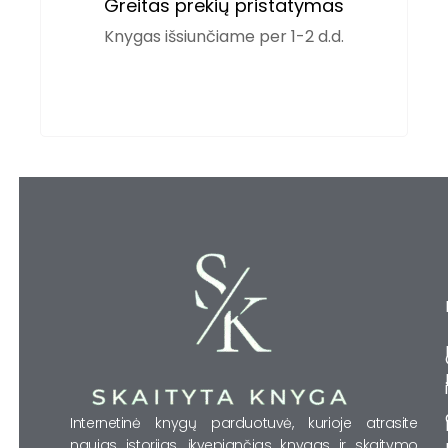
Greitas prekių pristatymas
Knygas išsiunčiame per 1-2 d.d.
Internetinė knygų parduotuvė, kurioje atrasite
naujas istorijas, įkvepiančias knygas ir skaitymo