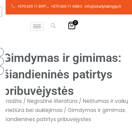
Pereiti
+370 629 11 899
+370 603 11 458
info@skaitytaknyga.lt
prie
turinio
0
Gimdymas ir gimimas:
šiandieninės patirtys
pribuvėjystės
Pradžia
/
Negrožinė literatūra
/
Nėštumas ir vaikų
priežiūra bei auklėjimas
/ Gimdymas ir gimimas:
šiandieninės patirtys pribuvėjystės