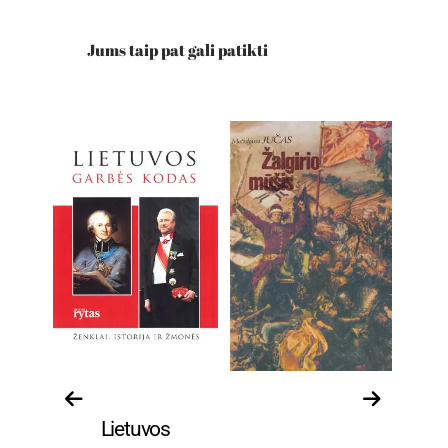
Jums taip pat gali patikti
Biografijos
Istorija ir
Lietuvos
.
politologija.