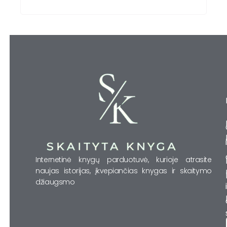
Internetinė knygų parduotuvė, kurioje atrasite
naujas istorijas, įkvepiančias knygas ir skaitymo
džiaugsmo