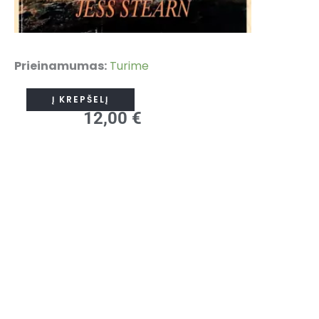
produkto
Prieinamumas:
Turime
kiekis:
Į KREPŠELĮ
Edgaras
12,00
€
Keisas-
miegantis
pranašas