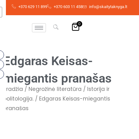
Pereiti
+370 629 11 899
+370 603 11 458
info@skaitytaknyga.lt
prie
turinio
0
Edgaras Keisas-
miegantis pranašas
Pradžia
/
Negrožinė literatūra
/
Istorija ir
politologija.
/ Edgaras Keisas-miegantis
pranašas