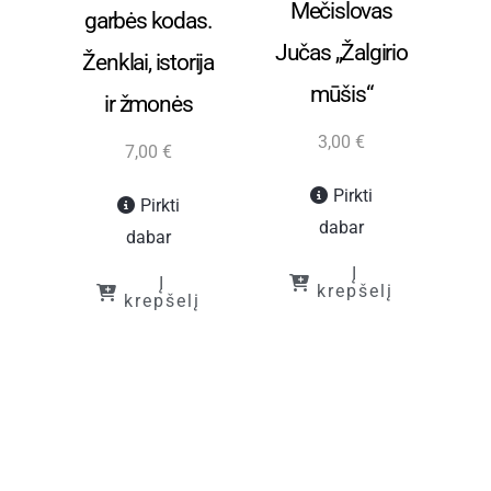
Mečislovas
M
garbės kodas.
ija
Jučas „Žalgirio
Ženklai, istorija
mūšis“
ir žmonės
3,00
€
7,00
€
Pirkti
Pirkti
dabar
dabar
į
Į
Į
krepšelį
krepšelį