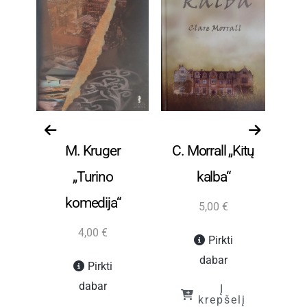
ūra
Grožinė literatūra
Grožinė literatūra
Gro
M. Kruger
C. Morrall „Kitų
„Turino
kalba“
(p
komedija“
5,00
€
4,00
€
Pirkti
dabar
Pirkti
dabar
Į
į
krepšelį