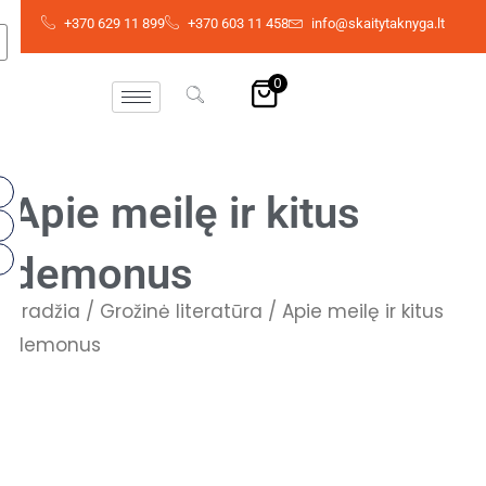
Pereiti
+370 629 11 899
+370 603 11 458
info@skaitytaknyga.lt
prie
turinio
0
Apie meilę ir kitus
demonus
Pradžia
/
Grožinė literatūra
/ Apie meilę ir kitus
demonus