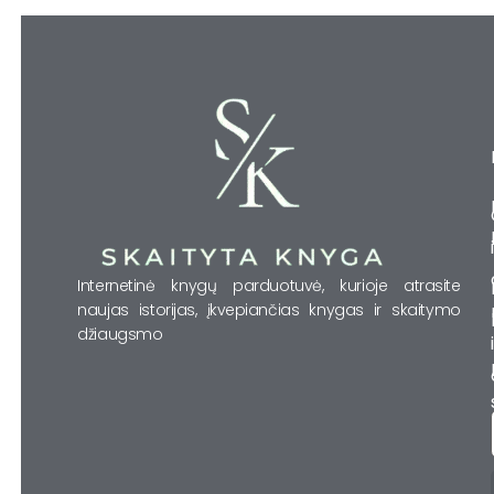
Internetinė knygų parduotuvė, kurioje atrasite
naujas istorijas, įkvepiančias knygas ir skaitymo
džiaugsmo