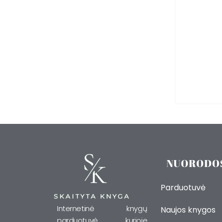
NUORODO
Parduotuvė
Internetinė knygų
Naujos knygos
parduotuvė, kurioje