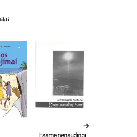
tikti
ms (7–10
Religija
Religija
Esame nenaudingi
Kelio bend
)