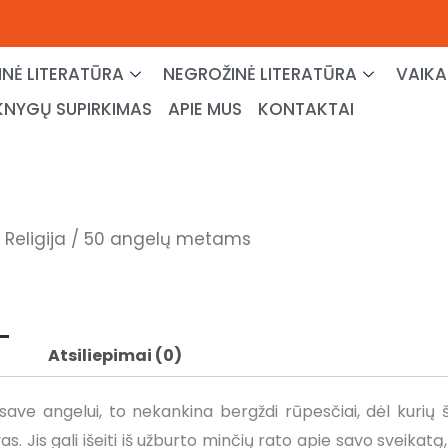
NĖ LITERATŪRA
NEGROŽINĖ LITERATŪRA
VAIKA
KNYGŲ SUPIRKIMAS
APIE MUS
KONTAKTAI
/
Religija
/ 50 angelų metams
Atsiliepimai (0)
ave angelui, to nekankina bergždi rūpesčiai, dėl kurių š
as. Jis gali išeiti iš užburto minčių rato apie savo sveikatą