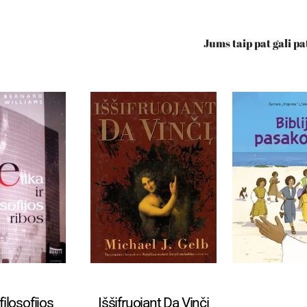
Jums taip pat gali pa
ligija
Religija
Pradinuka
 filosofijos
Iššifruojant Da Vinčį
m.