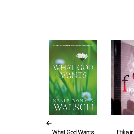
Religija
Knygos anglų kalba.
Re
is kovotojas.
What God Wants
Etika ir