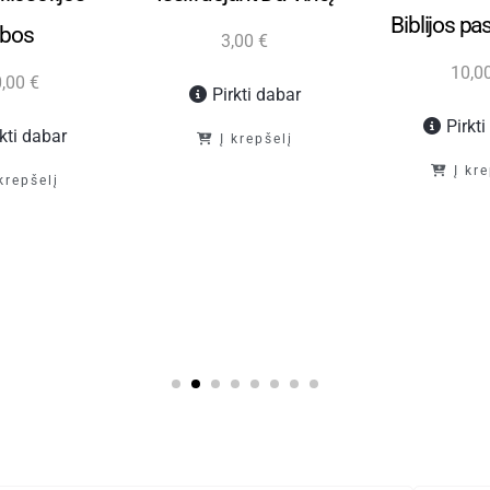
Biblijos pa
ibos
3,00
€
10,0
0,00
€
Pirkti dabar
Pirkt
rkti dabar
Į krepšelį
Į kr
 krepšelį