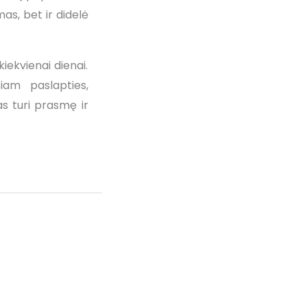
as, bet ir didelė
ekvienai dienai.
siam paslapties,
as turi prasmę ir