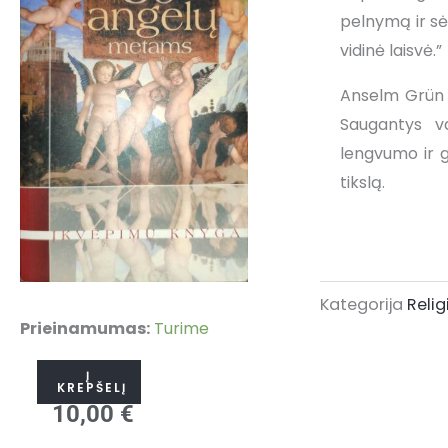
pelnymą ir sėk
vidinė laisvė.”
Anselm Grün „
Saugantys va
lengvumo ir gr
tikslą.
Kategorija
Relig
produkto
Prieinamumas:
Turime
kiekis:
Į
50
KREPŠELĮ
10,00
€
angelų
metams