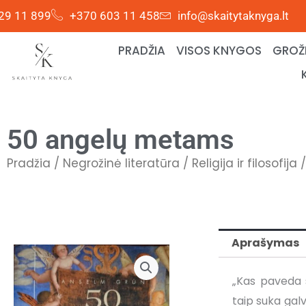
Pereiti
29 11 899
+370 603 11 458
info@skaitytaknyga.lt
prie
turinio
PRADŽIA
VISOS KNYGOS
GROŽI
50 angelų metams
Pradžia
/
Negrožinė literatūra
/
Religija ir filosofija
Aprašymas
„Kas paveda s
taip suka galv