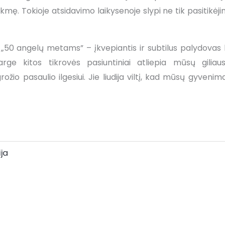
mę. Tokioje atsidavimo laikysenoje slypi ne tik pasitikėjim
50 angelų metams” – įkvepiantis ir subtilus palydovas ki
rge kitos tikrovės pasiuntiniai atliepia mūsų giliau
ožio pasaulio ilgesiui. Jie liudija viltį, kad mūsų gyvenim
ija