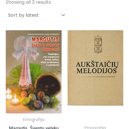
by
Showing all 3 results
latest
Etnografija
Etnografija
Margutis. Šventų velykų