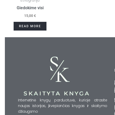
Etnografija
Giedokime visi
15,00
€
READ MORE
Internetinė knygų parduotuvė, kurioje atrasite
naujas istorijas, įkvepiančias knygas ir skaitymo
džiaugsmo