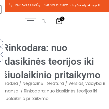
Skip
+370 629 11 899
+370 603 11 458
info@skaitytaknyga.lt
to
content
0
Rinkodara: nuo
klasikinės teorijos iki
šiuolaikinio pritaikymo
Pradžia
/
Negrožinė literatūra
/
Verslas, vadyba ir
finansai
/ Rinkodara: nuo klasikinės teorijos iki
šiuolaikinio pritaikymo