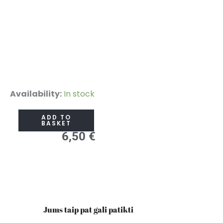
Rinkodara:
Availability:
In stock
nuo
ADD TO
klasikinės
BASKET
6,50
€
teorijos
iki
šiuolaikinio
pritaikymo
quantity
Jums taip pat gali patikti