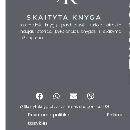
Internetinė knygų parduotuvė, kurioje atrasite
naujas istorijas, įkvepiančias knygas ir skaitymo
džiaugsmo
F
W
E
V
a
h
n
i
© Skaitytaknyga.lt, visos teisės saugomos2026
c
a
v
b
Privatumo politika Pirkimo
e
t
e
e
b
s
l
r
taisyklės