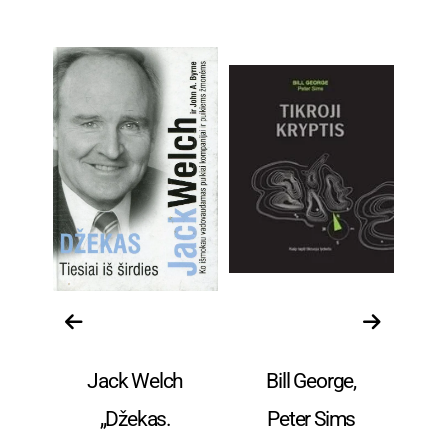
a ir
Verslas, vadyba ir
Verslas, vadyba ir
Ver
finansai
finansai
Jack Welch
Bill George,
as
„Džekas.
Peter Sims