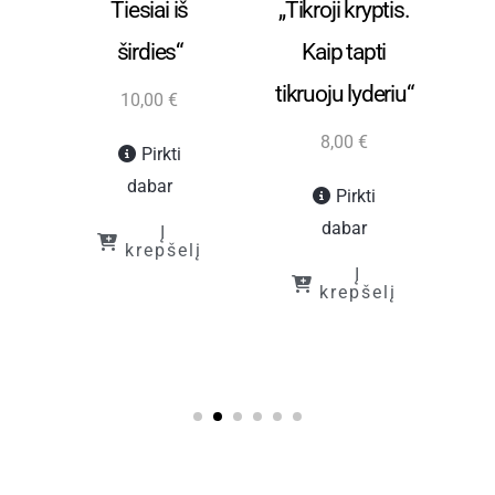
jos
Tiesiai iš
„Tikroji kryptis.
O
širdies“
Kaip tapti
“
tikruoju lyderiu“
10,00
€
8,00
€
Pirkti
dabar
Pirkti
dabar
Į
krepšelį
Į
į
krepšelį