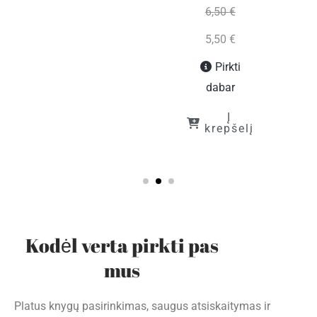
6,50
€
5,50
€
Pirkti
dabar
Į
krepšelį
Kodėl verta pirkti pas
mus
Platus knygų pasirinkimas, saugus atsiskaitymas ir