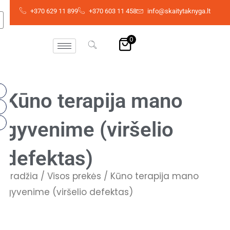
Skip
+370 629 11 899
+370 603 11 458
info@skaitytaknyga.lt
to
content
0
Kūno terapija mano
gyvenime (viršelio
defektas)
Pradžia
/
Visos prekės
/ Kūno terapija mano
gyvenime (viršelio defektas)