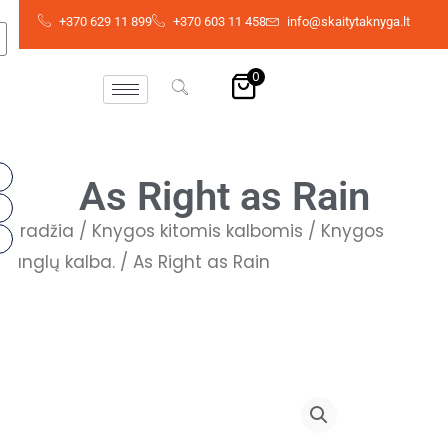
Skip
+370 629 11 899
+370 603 11 458
info@skaitytaknyga.lt
to
content
0
As Right as Rain
Pradžia
/
Knygos kitomis kalbomis
/
Knygos
anglų kalba.
/ As Right as Rain