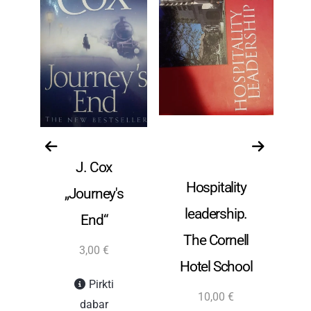
ūra
Grožinė literatūra
Istorija ir
Gro
m
J. Cox
politologija.
Hospitality
s
„Journey's
leadership.
End“
The Cornell
3,00
€
Hotel School
Pirkti
10,00
€
dabar