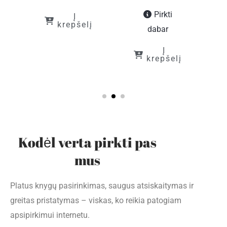
Pirkti
Į
į
krepšelį
dabar
Į
krepšelį
Kodėl verta pirkti pas
mus
Platus knygų pasirinkimas, saugus atsiskaitymas ir
greitas pristatymas – viskas, ko reikia patogiam
apsipirkimui internetu.