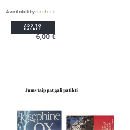
As
Availability:
In stock
Right
ADD TO
as
BASKET
6,00
€
Rain
quantity
Jums taip pat gali patikti