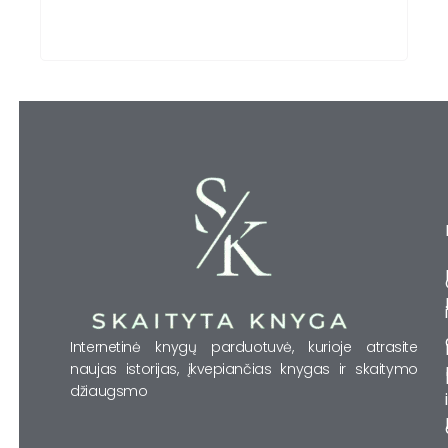
Internetinė knygų parduotuvė, kurioje atrasite
naujas istorijas, įkvepiančias knygas ir skaitymo
džiaugsmo