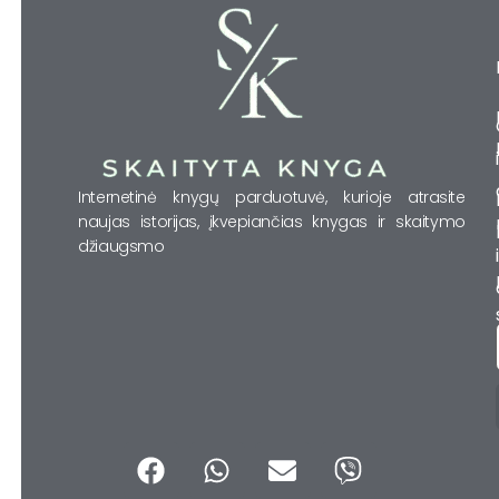
Internetinė knygų parduotuvė, kurioje atrasite
naujas istorijas, įkvepiančias knygas ir skaitymo
džiaugsmo
F
W
E
V
a
h
n
i