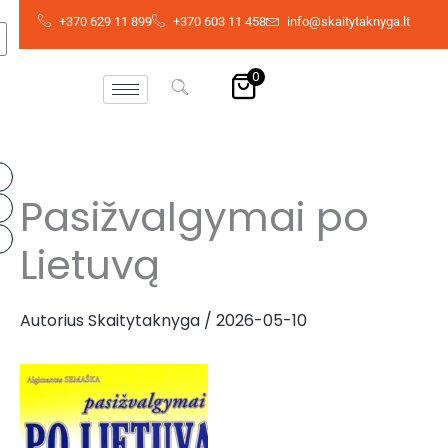
Pereiti
+370 629 11 899
+370 603 11 458
info@skaitytaknyga.lt
prie
turinio
0
Pasižvalgymai po
Lietuvą
Autorius
Skaitytaknyga
/
2026-05-10