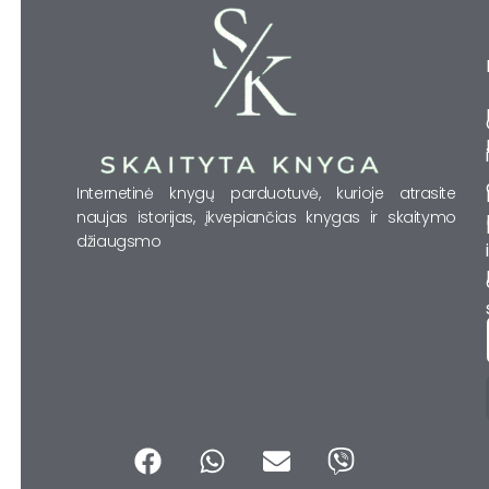
Internetinė knygų parduotuvė, kurioje atrasite
naujas istorijas, įkvepiančias knygas ir skaitymo
džiaugsmo
F
W
E
V
a
h
n
i