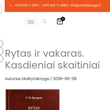
Pereiti
+370 629 11 899
+370 603 11 458
info@skaitytaknyga.lt
prie
turinio
0
Rytas ir vakaras.
Kasdieniai skaitiniai
Autorius
Skaitytaknyga
/
2026-05-08