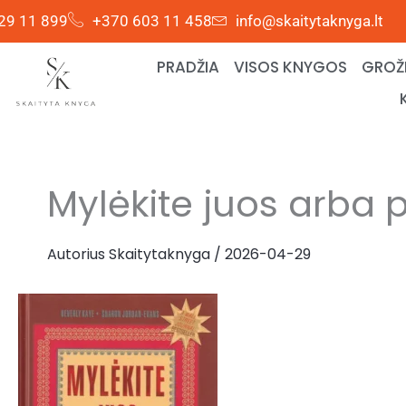
Pereiti
29 11 899
+370 603 11 458
info@skaitytaknyga.lt
prie
turinio
PRADŽIA
VISOS KNYGOS
GROŽI
Mylėkite juos arba p
Autorius
Skaitytaknyga
/
2026-04-29