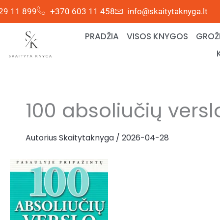
Pereiti
29 11 899
+370 603 11 458
info@skaitytaknyga.lt
prie
turinio
PRADŽIA
VISOS KNYGOS
GROŽI
100 absoliučių vers
Autorius
Skaitytaknyga
/
2026-04-28