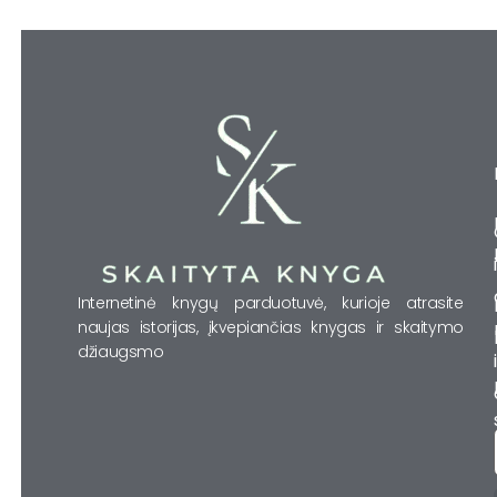
Internetinė knygų parduotuvė, kurioje atrasite
naujas istorijas, įkvepiančias knygas ir skaitymo
džiaugsmo