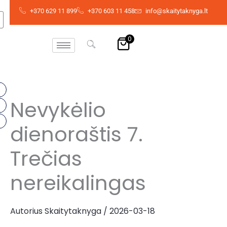
Pereiti
+370 629 11 899
+370 603 11 458
info@skaitytaknyga.lt
prie
turinio
0
Nevykėlio
dienoraštis 7.
Trečias
nereikalingas
Autorius
Skaitytaknyga
/
2026-03-18