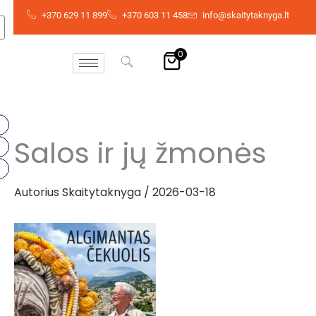
Pereiti
+370 629 11 899
+370 603 11 458
info@skaitytaknyga.lt
prie
turinio
0
Salos ir jų žmonės
Autorius
Skaitytaknyga
/
2026-03-18