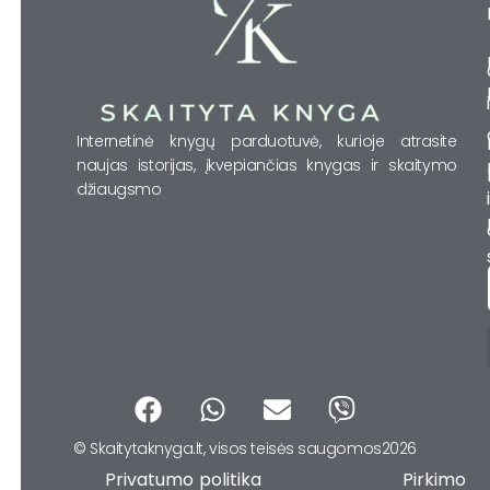
Internetinė knygų parduotuvė, kurioje atrasite
naujas istorijas, įkvepiančias knygas ir skaitymo
džiaugsmo
F
W
E
V
a
h
n
i
© Skaitytaknyga.lt, visos teisės saugomos2026
c
a
v
b
Privatumo politika Pirkimo
e
t
e
e