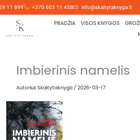
Pereiti
29 11 899
+370 603 11 458
info@skaitytaknyga.lt
prie
turinio
PRADŽIA
VISOS KNYGOS
GROŽI
Imbierinis namelis
Autorius
Skaitytaknyga
/
2026-03-17