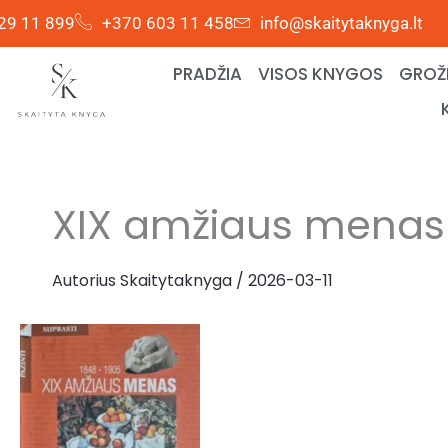
Pereiti
29 11 899
+370 603 11 458
info@skaitytaknyga.lt
prie
turinio
PRADŽIA
VISOS KNYGOS
GROŽI
XIX amžiaus menas 
Autorius
Skaitytaknyga
/
2026-03-11