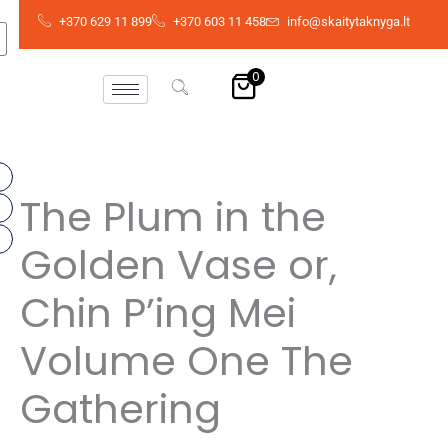
Pereiti
+370 629 11 899
+370 603 11 458
info@skaitytaknyga.lt
prie
turinio
0
The Plum in the
Golden Vase or,
Chin P’ing Mei
Volume One The
Gathering