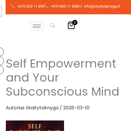
Pereiti
+370 629 11 899
+370 603 11 458
info@skaitytaknyga.lt
prie
turinio
0
Self Empowerment
and Your
Subconscious Mind
Autorius
Skaitytaknyga
/
2026-03-10