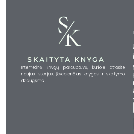
Internetinė knygų parduotuvė, kurioje atrasite
naujas istorijas, įkvepiančias knygas ir skaitymo
džiaugsmo