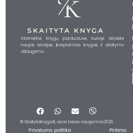
Internetinė knygų parduotuvė, kurioje atrasite
naujas istorijas, įkvepiančias knygas ir skaitymo
džiaugsmo
F
W
E
V
a
h
n
i
© Skaitytaknyga.lt, visos teisės saugomos2026
c
a
v
b
Privatumo politika Pirkimo
e
t
e
e