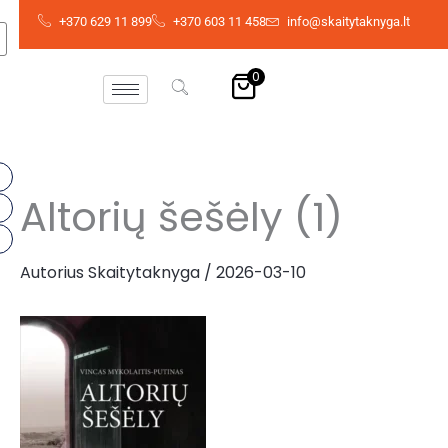
Pereiti
+370 629 11 899
+370 603 11 458
info@skaitytaknyga.lt
prie
turinio
0
Altorių šešėly (1)
Autorius
Skaitytaknyga
/
2026-03-10