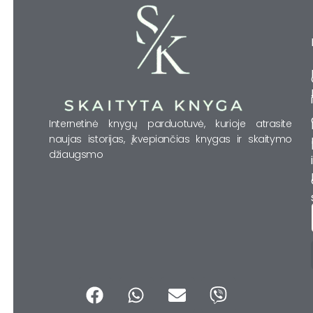
Internetinė knygų parduotuvė, kurioje atrasite
naujas istorijas, įkvepiančias knygas ir skaitymo
džiaugsmo
F
W
E
V
a
h
n
i