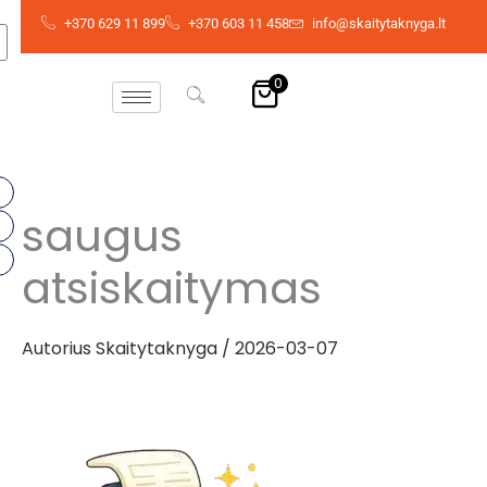
Pereiti
+370 629 11 899
+370 603 11 458
info@skaitytaknyga.lt
prie
turinio
0
saugus
atsiskaitymas
Autorius
Skaitytaknyga
/
2026-03-07