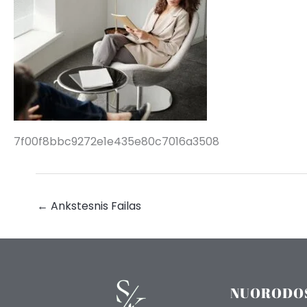
7f00f8bbc9272e1e435e80c7016a3508
←
Ankstesnis Failas
NUORODO