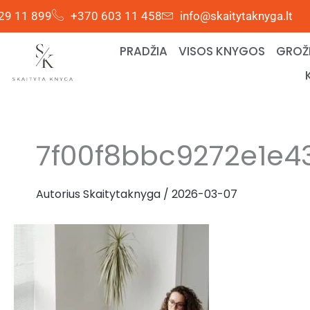
Pereiti
29 11 899
+370 603 11 458
info@skaitytaknyga.lt
prie
turinio
PRADŽIA
VISOS KNYGOS
GROŽI
7f00f8bbc9272e1e4
Autorius
Skaitytaknyga
/
2026-03-07