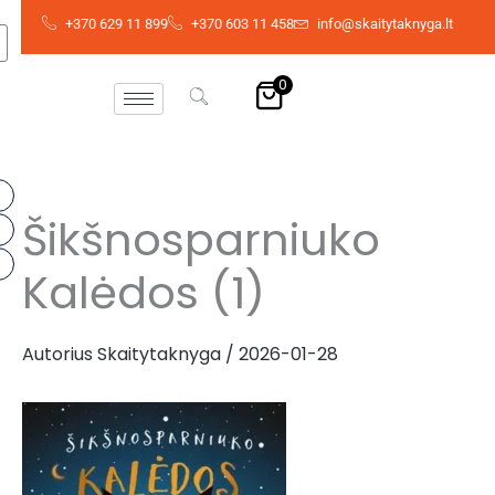
Pereiti
+370 629 11 899
+370 603 11 458
info@skaitytaknyga.lt
prie
turinio
0
Šikšnosparniuko
Kalėdos (1)
Autorius
Skaitytaknyga
/
2026-01-28