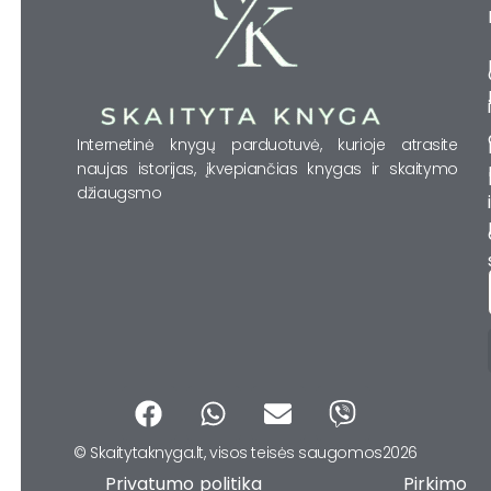
Internetinė knygų parduotuvė, kurioje atrasite
naujas istorijas, įkvepiančias knygas ir skaitymo
džiaugsmo
F
W
E
V
a
h
n
i
© Skaitytaknyga.lt, visos teisės saugomos2026
c
a
v
b
Privatumo politika Pirkimo