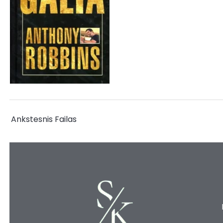
←
Ankstesnis Failas