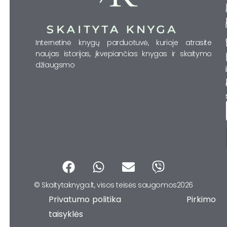
Internetinė knygų parduotuvė, kurioje atrasite
naujas istorijas, įkvepiančias knygas ir skaitymo
džiaugsmo
F
W
E
V
a
h
n
i
© Skaitytaknyga.lt, visos teisės saugomos2026
c
a
v
b
Privatumo politika Pirkimo
e
t
e
e
b
s
l
r
taisyklės