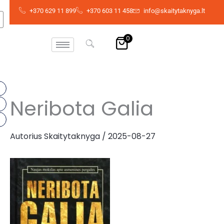
Pereiti
+370 629 11 899
+370 603 11 458
info@skaitytaknyga.lt
prie
turinio
0
Neribota Galia
Autorius
Skaitytaknyga
/
2025-08-27