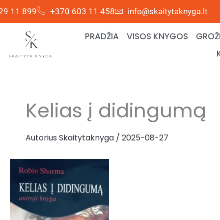
Pereiti
29 11 899
+370 603 11 458
info@skaitytaknyga.lt
prie
turinio
PRADŽIA
VISOS KNYGOS
GROŽI
Kelias į didingumą
Autorius
Skaitytaknyga
/
2025-08-27