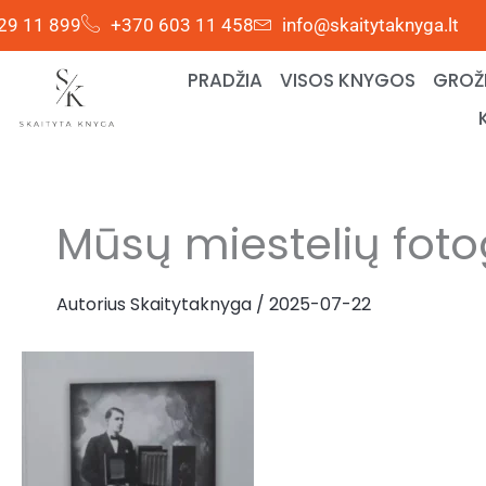
Pereiti
29 11 899
+370 603 11 458
info@skaitytaknyga.lt
prie
turinio
PRADŽIA
VISOS KNYGOS
GROŽI
Mūsų miestelių foto
Autorius
Skaitytaknyga
/
2025-07-22