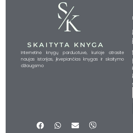
Internetinė knygų parduotuvė, kurioje atrasite
naujas istorijas, įkvepiančias knygas ir skaitymo
džiaugsmo
F
W
E
V
a
h
n
i