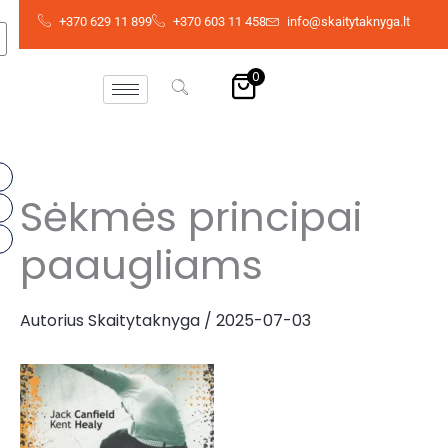
Pereiti
+370 629 11 899
+370 603 11 458
info@skaitytaknyga.lt
prie
turinio
0
Sėkmės principai
paaugliams
Autorius
Skaitytaknyga
/
2025-07-03